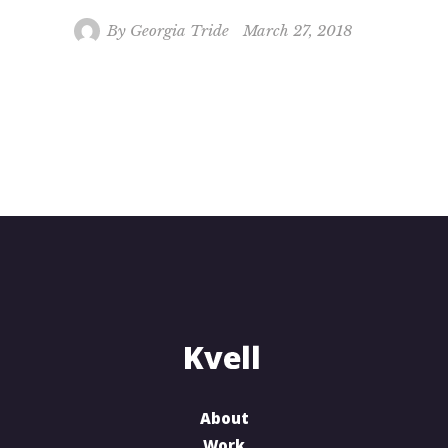
By
Georgia Tride
March 27, 2018
About
Work